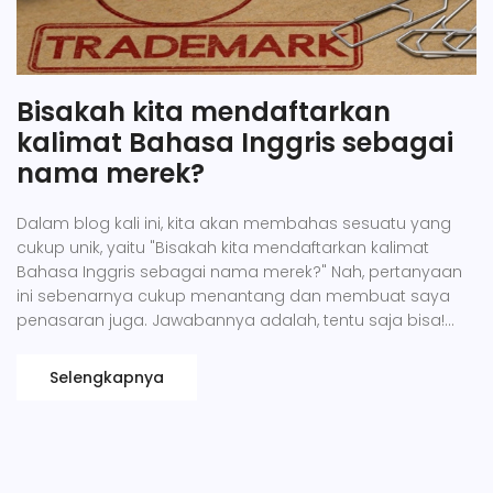
Bisakah kita mendaftarkan
kalimat Bahasa Inggris sebagai
nama merek?
Dalam blog kali ini, kita akan membahas sesuatu yang
cukup unik, yaitu "Bisakah kita mendaftarkan kalimat
Bahasa Inggris sebagai nama merek?" Nah, pertanyaan
ini sebenarnya cukup menantang dan membuat saya
penasaran juga. Jawabannya adalah, tentu saja bisa!
Asalkan kalimat tersebut unik dan tidak melanggar hak
cipta orang lain, tidak ada yang melarang kita
Selengkapnya
menggunakan bahasa Inggris untuk nama merek kita.
Jadi, kapan lagi mau coba daftar merek dengan kalimat
Bahasa Inggris? Yuk, jangan ragu mencoba hal baru,
siapa tahu justru menjadi tren baru di pasar!