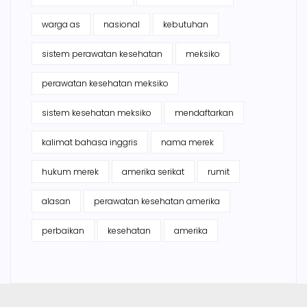
warga as
nasional
kebutuhan
sistem perawatan kesehatan
meksiko
perawatan kesehatan meksiko
sistem kesehatan meksiko
mendaftarkan
kalimat bahasa inggris
nama merek
hukum merek
amerika serikat
rumit
alasan
perawatan kesehatan amerika
perbaikan
kesehatan
amerika