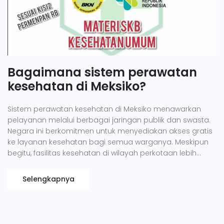
Bagaimana sistem perawatan
kesehatan di Meksiko?
Sistem perawatan kesehatan di Meksiko menawarkan
pelayanan melalui berbagai jaringan publik dan swasta.
Negara ini berkomitmen untuk menyediakan akses gratis
ke layanan kesehatan bagi semua warganya. Meskipun
begitu, fasilitas kesehatan di wilayah perkotaan lebih
maju dibandingkan daerah pedesaan. Namun, Meksiko
masih berjuang dalam hal kualitas dan efisiensi layanan.
Selengkapnya
Jadi, meski sudah ada kemajuan, masih ada jalan
panjang untuk mencapai standar kesehatan yang ideal.