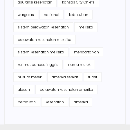
asuransi kesehatan
Kansas City Chiefs
warga as
nasional
kebutuhan
sistem perawatan kesehatan
meksiko
perawatan kesehatan meksiko
sistem kesehatan meksiko
mendaftarkan
kalimat bahasa inggris
nama merek
hukum merek
amerika serikat
rumit
alasan
perawatan kesehatan amerika
perbaikan
kesehatan
amerika