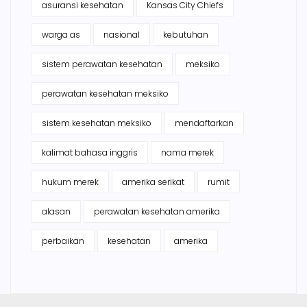
asuransi kesehatan
Kansas City Chiefs
warga as
nasional
kebutuhan
sistem perawatan kesehatan
meksiko
perawatan kesehatan meksiko
sistem kesehatan meksiko
mendaftarkan
kalimat bahasa inggris
nama merek
hukum merek
amerika serikat
rumit
alasan
perawatan kesehatan amerika
perbaikan
kesehatan
amerika