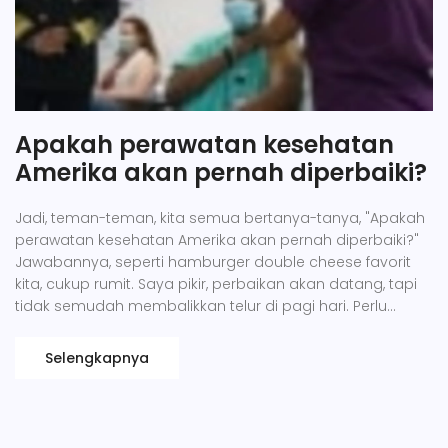
Apakah perawatan kesehatan
Amerika akan pernah diperbaiki?
Jadi, teman-teman, kita semua bertanya-tanya, "Apakah
perawatan kesehatan Amerika akan pernah diperbaiki?"
Jawabannya, seperti hamburger double cheese favorit
kita, cukup rumit. Saya pikir, perbaikan akan datang, tapi
tidak semudah membalikkan telur di pagi hari. Perlu
banyak bumbu-bumbu perubahan dan sedikit sambal
kebijakan baru. Tapi hei, jangan khawatir! Seperti
Selengkapnya
mengunyah pizza slice terakhir, kita harus sabar dan
menikmati prosesnya!