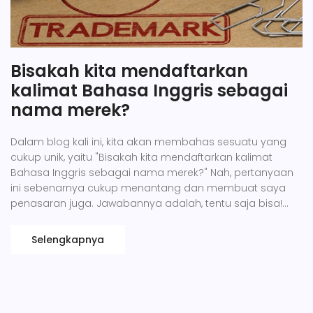
Bisakah kita mendaftarkan
kalimat Bahasa Inggris sebagai
nama merek?
Dalam blog kali ini, kita akan membahas sesuatu yang
cukup unik, yaitu "Bisakah kita mendaftarkan kalimat
Bahasa Inggris sebagai nama merek?" Nah, pertanyaan
ini sebenarnya cukup menantang dan membuat saya
penasaran juga. Jawabannya adalah, tentu saja bisa!
Asalkan kalimat tersebut unik dan tidak melanggar hak
cipta orang lain, tidak ada yang melarang kita
Selengkapnya
menggunakan bahasa Inggris untuk nama merek kita.
Jadi, kapan lagi mau coba daftar merek dengan kalimat
Bahasa Inggris? Yuk, jangan ragu mencoba hal baru,
siapa tahu justru menjadi tren baru di pasar!