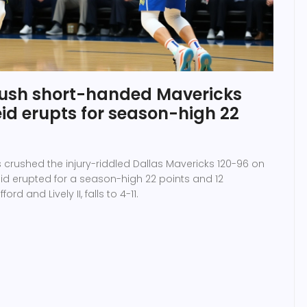
ush short-handed Mavericks
id erupts for season-high 22
crushed the injury-riddled Dallas Mavericks 120-96 on
id erupted for a season-high 22 points and 12
rd and Lively II, falls to 4-11.