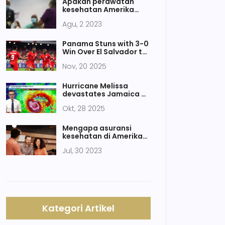
Apakah perawatan
kesehatan Amerika
akan pernah
Agu, 2 2023
diperbaiki?
Panama Stuns with 3-0
Win Over El Salvador to
Secured Second World
Nov, 20 2025
Cup Berth
Hurricane Melissa
devastates Jamaica as
Category 5 storm,
Okt, 28 2025
sparks climate alarm
Mengapa asuransi
kesehatan di Amerika
Serikat begitu rumit?
Jul, 30 2023
Kategori Artikel